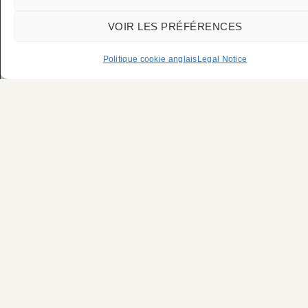
VOIR LES PRÉFÉRENCES
Politique cookie anglais
Legal Notice
Private Chauffeur Service for the
Cannes Film Festival