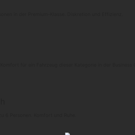
sonen in der Premium-Klasse. Diskretion und Effizienz.
 Komfort für ein Fahrzeug dieser Kategorie in der Business 
ch
 zu 6 Personen. Komfort und Ruhe.