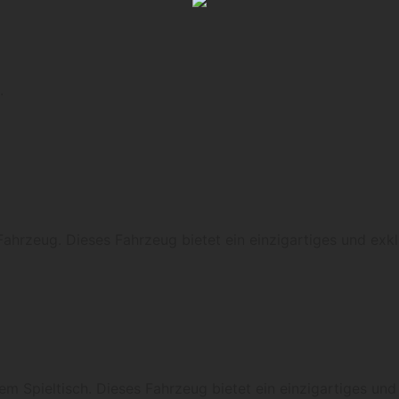
.
ahrzeug. Dieses Fahrzeug bietet ein einzigartiges und exkl
 Spieltisch. Dieses Fahrzeug bietet ein einzigartiges und 