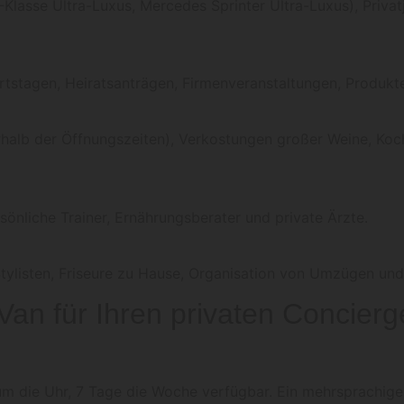
Klasse Ultra-Luxus, Mercedes Sprinter Ultra-Luxus), Privat
rtstagen, Heiratsanträgen, Firmenveranstaltungen, Produkt
erhalb der Öffnungszeiten), Verkostungen großer Weine, K
nliche Trainer, Ernährungsberater und private Ärzte.
Stylisten, Friseure zu Hause, Organisation von Umzügen un
 Van für Ihren privaten Concierg
um die Uhr, 7 Tage die Woche verfügbar. Ein mehrsprachiges 