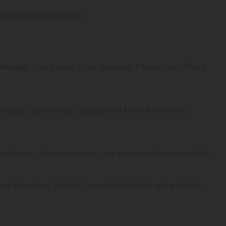
xusbereich bearbeitet.
Arpège, Guy Savoy, Alain Ducasse, L’Ambroisie, Pierre
IP-Logen, Backstage-Zugang und Meet & Greet mit
 Boutiquen, Modenschauen und exklusive Privatverkäufe.
Royal Monceau, Crillon), Luxusapartments und privaten