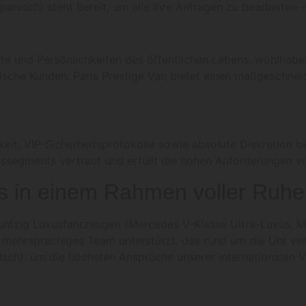
apanisch) steht bereit, um alle Ihre Anfragen zu bearbeiten
e und Persönlichkeiten des öffentlichen Lebens, wohlhabe
ische Kunden: Paris Prestige Van bietet einen maßgeschne
eit, VIP-Sicherheitsprotokolle sowie absolute Diskretion be
ussegments vertraut und erfüllt die hohen Anforderungen 
s in einem Rahmen voller Ruhe
nfzig Luxusfahrzeugen (Mercedes V-Klasse Ultra-Luxus, Mer
ehrsprachiges Team unterstützt, das rund um die Uhr verfüg
isch), um die höchsten Ansprüche unserer internationalen V