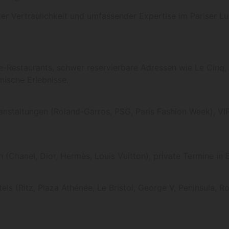
er Vertraulichkeit und umfassender Expertise im Pariser Lu
e-Restaurants, schwer reservierbare Adressen wie Le Cinq, 
mische Erlebnisse.
anstaltungen (Roland-Garros, PSG, Paris Fashion Week), V
(Chanel, Dior, Hermès, Louis Vuitton), private Termine in
els (Ritz, Plaza Athénée, Le Bristol, George V, Peninsula, 