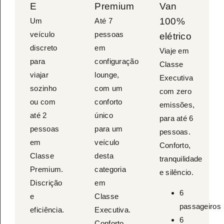
E
Premium
Van
100%
Um
Até 7
veículo
pessoas
elétrico
discreto
em
Viaje em
para
configuração
Classe
viajar
lounge,
Executiva
sozinho
com um
com zero
ou com
conforto
emissões,
até 2
único
para até 6
pessoas
para um
pessoas.
em
veículo
Conforto,
Classe
desta
tranquilidade
Premium.
categoria
e silêncio.
Discrição
em
6
e
Classe
passageiros
eficiência.
Executiva.
6
Conforto