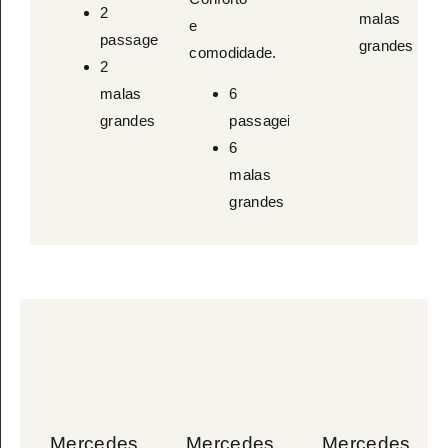
2
malas
e
passageiros
grandes
comodidade.
2
malas
6
grandes
passageiros
6
malas
grandes
Mercedes
Mercedes
Mercedes