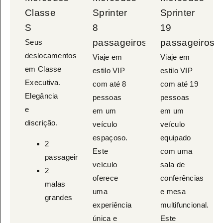
Classe
Sprinter
Sprinter
S
8
19
passageiros
passageiros
Seus
deslocamentos
Viaje em
Viaje em
em Classe
estilo VIP
estilo VIP
Executiva.
com até 8
com até 19
Elegância
pessoas
pessoas
e
em um
em um
discrição.
veículo
veículo
espaçoso.
equipado
2
Este
com uma
passageiros
veículo
sala de
2
oferece
conferências
malas
uma
e mesa
grandes
experiência
multifuncional.
única e
Este