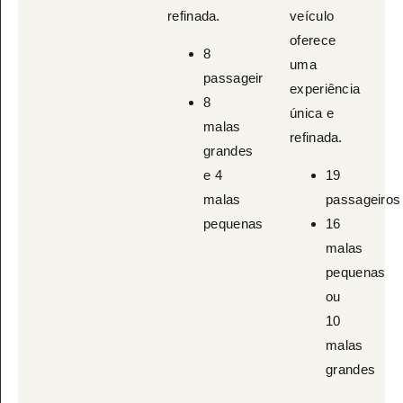
refinada.
veículo
oferece
8
uma
passageiros
experiência
8
única e
malas
refinada.
grandes
e 4
19
malas
passageiros
pequenas
16
malas
pequenas
ou
10
malas
grandes