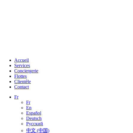
Accueil
Services
Conciergerie
Flottes
Clientèle
Contact
Fr
Fr
En
Español
Deutsch
Русский
中文 (中国)