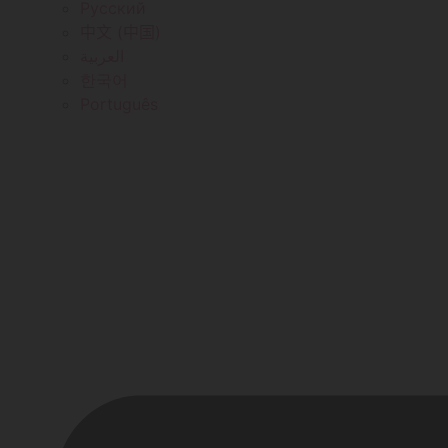
Русский
中文 (中国)
العربية
한국어
Português