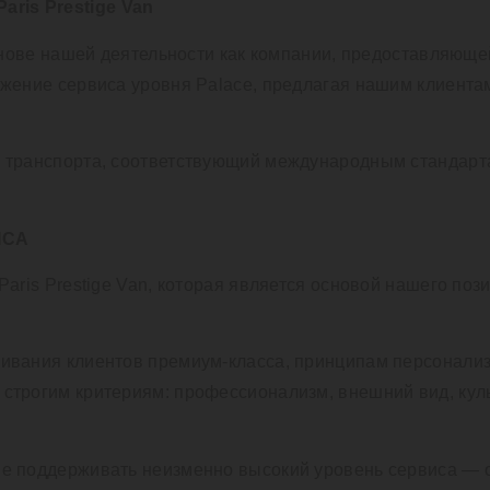
ris Prestige Van
основе нашей деятельности как компании, предоставляюще
лжение сервиса уровня Palace, предлагая нашим клиент
 транспорта, соответствующий международным стандарта
ИСА
Paris Prestige Van, которая является основой нашего по
живания клиентов премиум-класса, принципам персонали
строгим критериям: профессионализм, внешний вид, куль
ие поддерживать неизменно высокий уровень сервиса — 