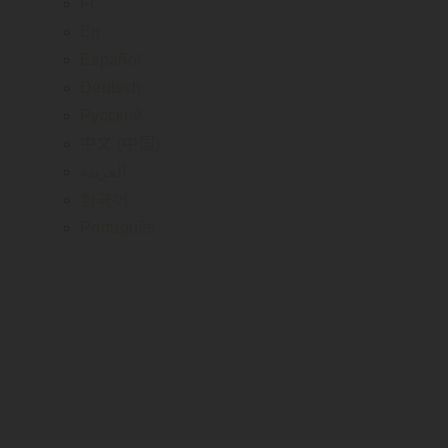
Fr
En
Español
Deutsch
Русский
中文 (中国)
العربية
한국어
Português